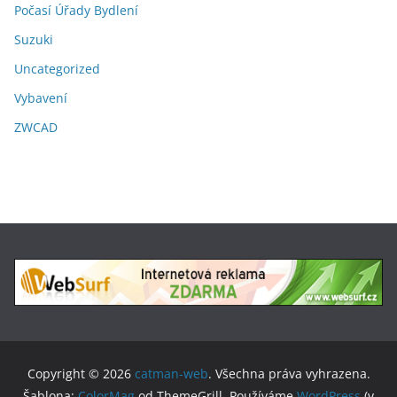
Počasí Úřady Bydlení
Suzuki
Uncategorized
Vybavení
ZWCAD
Copyright © 2026
catman-web
. Všechna práva vyhrazena.
Šablona:
ColorMag
od ThemeGrill. Používáme
WordPress
(v