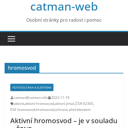
catman-web
Osobní stránky pro radost i pomoc
hromosvod
FOTOVOLTAIKA A ELEKTRIKA
catman@catman.info
2023-11-19
aktivní
,
aktivní hromosvod
,
aktivní jímač
,
ČSN 62305
,
ESE hromosvod
,
hromosvod
,
ochrana před bleskem
Aktivní hromosvod – je v souladu