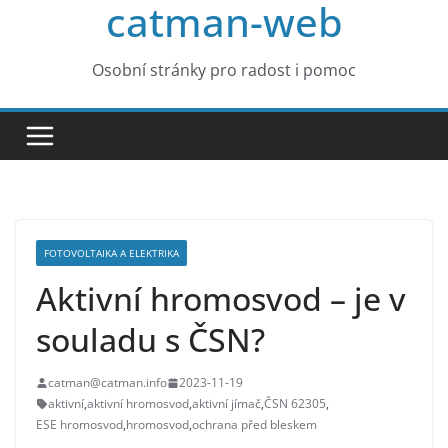
catman-web
Osobní stránky pro radost i pomoc
FOTOVOLTAIKA A ELEKTRIKA
Aktivní hromosvod – je v
souladu s ČSN?
catman@catman.info
2023-11-19
aktivní
,
aktivní hromosvod
,
aktivní jímač
,
ČSN 62305
,
ESE hromosvod
,
hromosvod
,
ochrana před bleskem