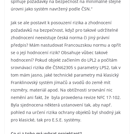
splňuje požadavky na bezpečnost na minimálně stejné
úrovni jako systém navržený podle ČSN.“
Jak se ale postavit k posouzení rizika a zhodnocení
požadavků na bezpečnost, když pro takové udržitelné
zhodnocení neexistuje česká norma či jiný právní
předpis? Mám nastudovat Francouzskou normu a opřít
se o její hodnocení rizik? Obsahuje vůbec takové
hodnocení? Pokud objekt začlením do LPL2 a počítám
srovnávací rizika dle ČSN62305 s parametry LPS2, tak v
tom mám jasno, jaké technické parametry má klasický
Franklinovský systém jímačů a svodů do země mít
rozměry, materiál apod. Na obtížnosti srovnání nic
nemění ani fakt, že byla provedena revize NFC 17-102.
Byla sjednocena některá ustanovení tak, aby např.
pohled na určení rizika ochrany objektů byl shodný jak
pro klasické, tak pro E.S.E. systémy.
Co si z toho má vybrat projektant?