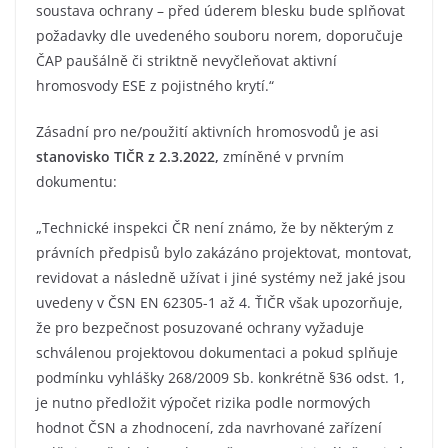
soustava ochrany – před úderem blesku bude splňovat
požadavky dle uvedeného souboru norem, doporučuje
ČAP paušálně či striktně nevyčleňovat aktivní
hromosvody ESE z pojistného krytí.“
Zásadní pro ne/použití aktivních hromosvodů je asi
stanovisko TIČR z 2.3.2022,
zmíněné v prvním
dokumentu:
„Technické inspekci ČR není známo, že by některým z
právních předpisů bylo zakázáno projektovat, montovat,
revidovat a následně užívat i jiné systémy než jaké jsou
uvedeny v ČSN EN 62305-1 až 4. ŤIČR však upozorňuje,
že pro bezpečnost posuzované ochrany vyžaduje
schválenou projektovou dokumentaci a pokud splňuje
podmínku vyhlášky 268/2009 Sb. konkrétně §36 odst. 1,
je nutno předložit výpočet rizika podle normových
hodnot ČSN a zhodnocení, zda navrhované zařízení