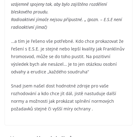
vzájemně spojeny tak, aby bylo zajištěno rozdělení
bleskového proudu.
Radioaktivní jímače nejsou přípustné.
„
(pozn. – E.S.E není
radioaktivní jímač)
…a tím je řešeno vše potřebné. Kdo chce prokazovat že
řešení s E.S.E. je stejné nebo lepší kvality jak Franklinův
hromosvod, může se do toho pustit. Na pozitivní
výsledek bych ale nesázel… Je to jen otázkou osobní
odvahy a erudice „každého soudruha“
Snad jsem našel dost hodnotné zdroje pro vaše
rozhodování a kdo chce jít dál, jistě nastuduje další
normy a možnosti jak prokázat splnění normových
požadavků stejné či vyšší míry ochrany .