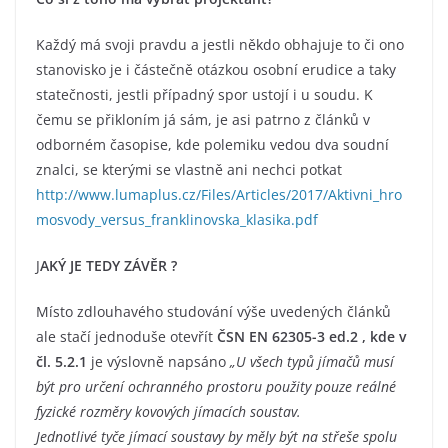
Každý má svoji pravdu a jestli někdo obhajuje to či ono
stanovisko je i částečně otázkou osobní erudice a taky
statečnosti, jestli případný spor ustojí i u soudu. K
čemu se přikloním já sám, je asi patrno z článků v
odborném časopise, kde polemiku vedou dva soudní
znalci, se kterými se vlastně ani nechci potkat
http://www.lumaplus.cz/Files/Articles/2017/Aktivni_hro
mosvody_versus_franklinovska_klasika.pdf
J
AKÝ JE TEDY ZÁVĚR ?
Místo zdlouhavého studování výše uvedených článků
ale stačí jednoduše otevřít
ČSN EN 62305-3 ed.2 , kde v
čl. 5.2.1
je výslovně napsáno
„U všech typů jímačů musí
být pro určení ochranného prostoru použity pouze reálné
fyzické rozměry kovových jímacích soustav.
Jednotlivé tyče jímací soustavy by měly být na střeše spolu