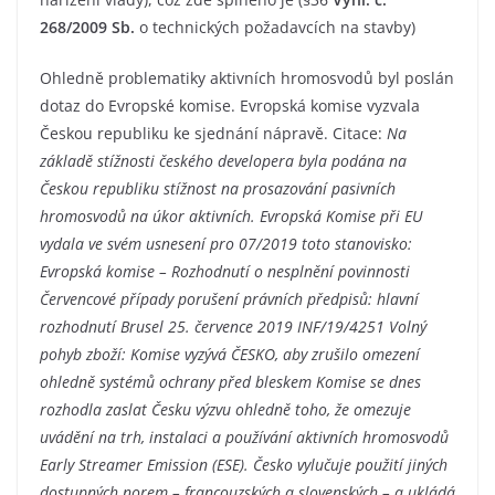
268/2009 Sb.
o technických požadavcích na stavby)
Ohledně problematiky aktivních hromosvodů byl poslán
dotaz do Evropské komise. Evropská komise vyzvala
Českou republiku ke sjednání nápravě. Citace:
Na
základě stížnosti českého developera byla podána na
Českou republiku stížnost na prosazování pasivních
hromosvodů na úkor aktivních. Evropská Komise při EU
vydala ve svém usnesení pro 07/2019 toto stanovisko:
Evropská komise – Rozhodnutí o nesplnění povinnosti
Červencové případy porušení právních předpisů: hlavní
rozhodnutí Brusel 25. července 2019 INF/19/4251 Volný
pohyb zboží: Komise vyzývá ČESKO, aby zrušilo omezení
ohledně systémů ochrany před bleskem Komise se dnes
rozhodla zaslat Česku výzvu ohledně toho, že omezuje
uvádění na trh, instalaci a používání aktivních hromosvodů
Early Streamer Emission (ESE). Česko vylučuje použití jiných
dostupných norem – francouzských a slovenských – a ukládá