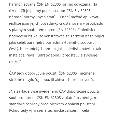
harmonizovaná ČSN EN 62305, přímo odvozena. Na
území ČR je platný pouze soubor ČSN EN 62305,
národní normy jiných států EU není možné aplikovat,
jestliže jsou jejich požadavky či ustanovení v protikladu
s platným souborem norem (EN 62305). Z hlediska
hodnocení rizika lze konstatovat, že zařízení nesplňující
jako celek parametry poslední aktuálního souboru
českých technických norem (jak z hlediska návrhu, tak
instalace, revizí, údržby apod.) představuje zvýšené
riziko.“
ČAP tedy doporučuje použití ČSN 62305 , nicméně
striktně nevylučuje použití aktivních hromosvodů:
„Na základě výše uvedeného ČAP doporučuje použití
souboru norem ČSN EN 62305 v platném znění jako
standard ochrany před bleskem v oblasti pojištění.
Pokud tedy vyhrazené technické zařízení – celá