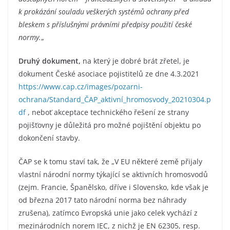
k prokázání souladu veškerých systémů ochrany před
bleskem s příslušnými právními předpisy použití české
normy.
„
Druhý dokument,
na který je dobré brát zřetel, je
dokument České asociace pojistitelů ze dne 4.3.2021
https://www.cap.cz/images/pozarni-
ochrana/Standard_ČAP_aktivní_hromosvody_20210304.p
df
, neboť akceptace technického řešení ze strany
pojišťovny je důležitá pro možné pojištění objektu po
dokončení stavby.
ČAP se k tomu staví tak, že „V EU některé země přijaly
vlastní národní normy týkající se aktivních hromosvodů
(zejm. Francie, Španělsko, dříve i Slovensko, kde však je
od března 2017 tato národní norma bez náhrady
zrušena), zatímco Evropská unie jako celek vychází z
mezinárodních norem IEC, z nichž je EN 62305, resp.