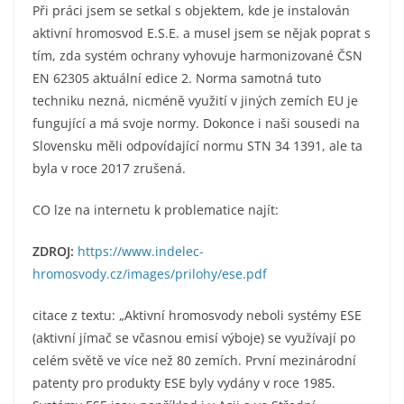
Při práci jsem se setkal s objektem, kde je instalován
aktivní hromosvod E.S.E. a musel jsem se nějak poprat s
tím, zda systém ochrany vyhovuje harmonizované ČSN
EN 62305 aktuální edice 2. Norma samotná tuto
techniku nezná, nicméně využití v jiných zemích EU je
fungující a má svoje normy. Dokonce i naši sousedi na
Slovensku měli odpovídající normu STN 34 1391, ale ta
byla v roce 2017 zrušená.
CO lze na internetu k problematice najít:
ZDROJ:
https://www.indelec-
hromosvody.cz/images/prilohy/ese.pdf
citace z textu: „Aktivní hromosvody neboli systémy ESE
(aktivní jímač se včasnou emisí výboje) se využívají po
celém světě ve více než 80 zemích. První mezinárodní
patenty pro produkty ESE byly vydány v roce 1985.