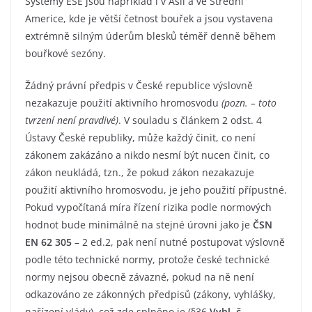
Systémy ESE jsou například i v Asii a ve Střední
Americe, kde je větší četnost bouřek a jsou vystavena
extrémně silným úderům blesků téměř denně během
bouřkové sezóny.
Žádný právní předpis v České republice výslovně
nezakazuje použití aktivního hromosvodu
(pozn. – toto
tvrzení není pravdivé)
. V souladu s článkem 2 odst. 4
Ústavy České republiky, může každý činit, co není
zákonem zakázáno a nikdo nesmí být nucen činit, co
zákon neukládá, tzn., že pokud zákon nezakazuje
použití aktivního hromosvodu, je jeho použití přípustné.
Pokud vypočítaná míra řízení rizika podle normových
hodnot bude minimálně na stejné úrovni jako je
ČSN
EN 62 305
– 2 ed.2, pak není nutné postupovat výslovně
podle této technické normy, protože české technické
normy nejsou obecně závazné, pokud na ně není
odkazováno ze zákonných předpisů (zákony, vyhlášky,
nařízení vlády), což zde splněno je (§36
Vyhl. č.