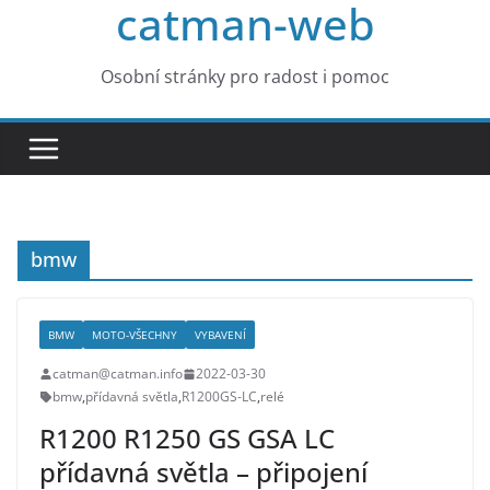
catman-web
Osobní stránky pro radost i pomoc
bmw
BMW
MOTO-VŠECHNY
VYBAVENÍ
catman@catman.info
2022-03-30
bmw
,
přídavná světla
,
R1200GS-LC
,
relé
R1200 R1250 GS GSA LC
přídavná světla – připojení