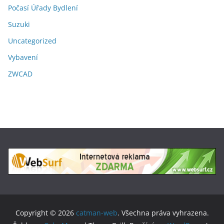
Počasí Úřady Bydlení
Suzuki
Uncategorized
Vybavení
ZWCAD
Copyright © 2026
catman-web
. Všechna práva vyhrazena.