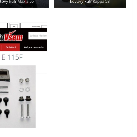
tový kufr Maxia 55
kovový kufr Kappa 58