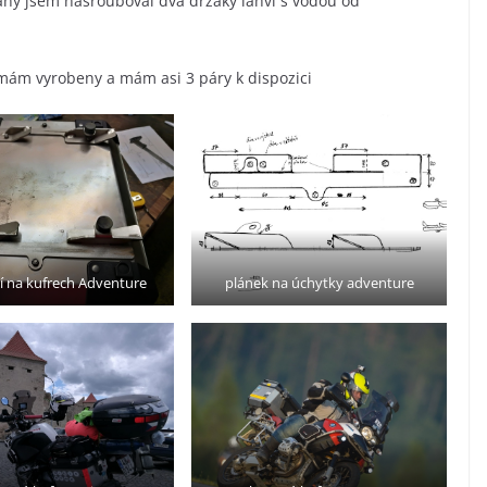
rany jsem našrouboval dva držáky lahví s vodou od
 mám vyrobeny a mám asi 3 páry k dispozici
í na kufrech Adventure
plánek na úchytky adventure