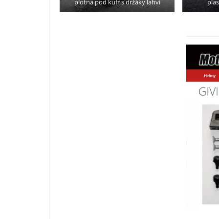
plotna pod kufr s držáky lahví
plas