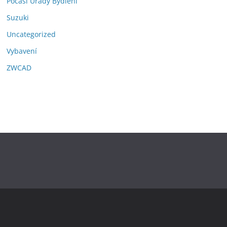
Počasí Úřady Bydlení
Suzuki
Uncategorized
Vybavení
ZWCAD