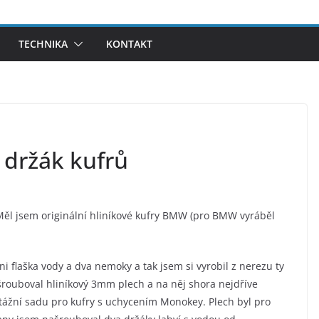
TECHNIKA
KONTAKT
 držák kufrů
ěl jsem originální hliníkové kufry BMW (pro BMW vyráběl
i flaška vody a dva nemoky a tak jsem si vyrobil z nerezu ty
išrouboval hliníkový 3mm plech a na něj shora nejdříve
ntážní sadu pro kufry s uchycením Monokey. Plech byl pro