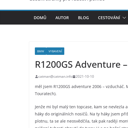
DOMŮ
AUTOR
BLOG
CESTOVÁNÍ
BMW
VYBAVENÍ
R1200GS Adventure –
catman@catman.info
2021-10-10
měl jsem R1200GS adventure 2006 – vzducháč. M
Touratech).
Jenže mi byl malý ten topcase, kam se nevlezla an
háky do originálních nosičů. Na ty háky jsem př
plotnu, ta se ale neosvědčila, tak pak raději mo