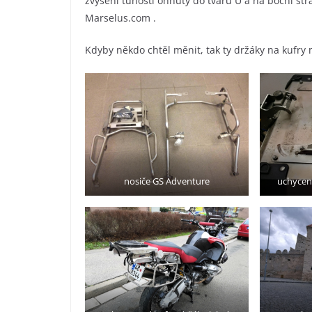
zvýšení tuhosti ohnutý do tvaru U a na boční st
Marselus.com .
Kdyby někdo chtěl měnit, tak ty držáky na kufry
nosiče GS Adventure
uchycen